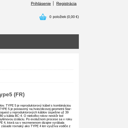
Prihlásenie
Registrácia
0
položiek
(0,00 €)
ype5 (FR)
lov. TYPE 5 je reproduktorový kábel s kombináciou
PE 5 je postavený na hviezdicovej geometrii Star-
ioquest u reproduktorových káblov úspešne už 39
1980 u kábla BC-4. O niekoľko rokov neskôr bol
ylénovou izoláciu. Po evolučnom procese sa v roku
YPE 4, ktorá sa v nezmenenom dizajne vyrábala
v zásade rovnaký ako TYPE 4 len využíva vodiče z