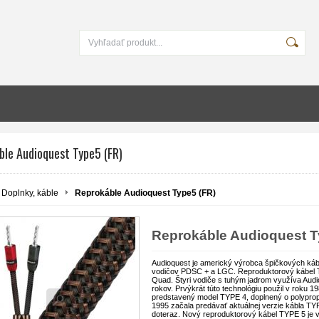
ble Audioquest Type5 (FR)
Doplnky, káble
Reprokáble Audioquest Type5 (FR)
Reprokáble Audioquest T
Audioquest je americký výrobca špičkových káb
vodičov PDSC + a LGC. Reproduktorový kábel TY
Quad. Štyri vodiče s tuhým jadrom využíva Aud
rokov. Prvýkrát túto technológiu použil v roku 
predstavený model TYPE 4, doplnený o polyprop
1995 začala predávať aktuálnej verzie kábla T
doteraz. Nový reproduktorový kábel TYPE 5 je 