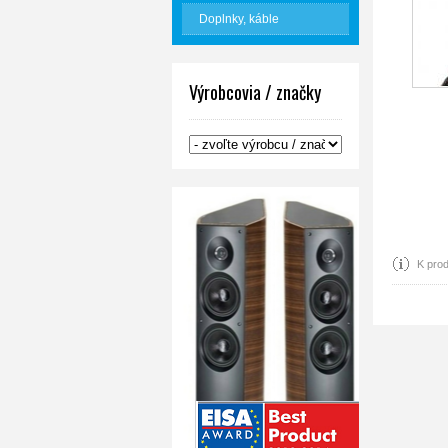
Doplnky, káble
Výrobcovia / značky
K prod