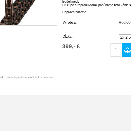
lepšej medi.
Pri kúpe s reproduktormi ponúkame tieto káble 
Doprava zdarma.
Výrobca:
Audioq
Dĺžka:
399,- €
uktu neboli pridané žiadne komentáre