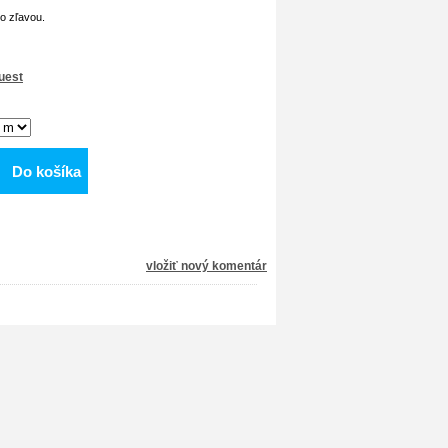
so zľavou.
uest
Do košíka
vložiť nový komentár