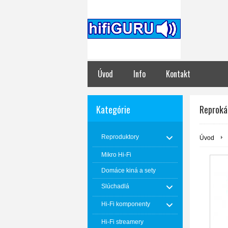
Úvod
Info
Kontakt
Kategórie
Reproká
Reproduktory
Úvod
Mikro Hi-Fi
Domáce kiná a sety
Slúchadlá
Hi-Fi komponenty
Hi-Fi streamery