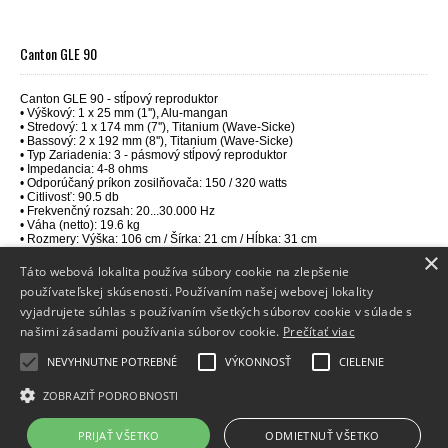
Canton GLE 90
Canton GLE 90 - stĺpový reproduktor
• Výškový: 1 x 25 mm (1''), Alu-mangan
• Stredový: 1 x 174 mm (7''), Titanium
(Wave-Sicke)
• Bassový: 2 x 192 mm (8''), Titanium
(Wave-Sicke)
• Typ Zariadenia: 3 - pásmový stĺpový reproduktor
• Impedancia: 4-8 ohms
• Odporúčaný príkon zosilňovača: 150 / 320 watts
• Citlivosť: 90.5 db
• Frekvenčný rozsah: 20...30.000 Hz
• Váha (netto): 19.6 kg
• Rozmery: Výška: 106 cm / Šírka: 21 cm / Hĺbka: 31 cm
×
Táto webová lokalita používa súbory cookie na zlepšenie
používateľskej skúsenosti. Používaním našej webovej lokality
vyjadrujete súhlas s používaním všetkých súborov cookie v súlade s
Info
našimi zásadami používania súborov cookie.
Prečítať viac
Dodanie tovaru
NEVYHNUTNE POTREBNÉ
VÝKONNOSŤ
CIELENIE
Kontakt
ZOBRAZIŤ PODROBNOSTI
PRIJAŤ VŠETKO
ODMIETNUŤ VŠETKO