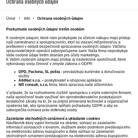
Ochrana osobných údajov
Úvod
Info
Ochrana osobných údajov
Poskytnutie osobných údajov tretím osobám
K osobným údajom, ktoré nám poskytujete za účelom nákupu majú prístup
naši zamestnanci a spolupracovníci, ktorí sú viazaní mlčanlivosťou a
preškolení v oblasti bezpečnosti spracúvania osobných údajov. Väčšinu
spracovateľských operácií zabezpečujeme sami. Naša firma neposkytuje
Vaše osobné údaje tretím stranám pre účely marketingu.
K Vašim osobným údajom majú prístup aj nasledovné spoločnosti, ktoré
vykonávajú svoju činnosť v zmysle zákona o GDPR:
DPD, Packeta, SL pošta -
prevádzkujú kuriérske a doručovacie
služby
All4Net s.r.o. –
poskytovateľ e-shopovej aplikácie
NR consult, s.r.o,
firma, ktorá spracúva naše účtovníctvo
V prípade, že sa rozhodneme rozšíriť spoluprácu s inými externými firmami,
naša spoločnosť bude využívať len sprostredkovateľov poskytujúcich
dostatočné záruky na to, že sa prijmú primerané technické a organizačné
opatrenia tak, aby spracúvanie spĺňalo požiadavky GDPR a aby sa
zabezpečila ochrana práv dotknutej osoby.
Zasielanie obchodných oznámení a ukladanie cookies
Návštevník ktorý vyplní formulár na stránke, súhlasí so zasielaním
informácií súvisiacich s tovarom, službami alebo podnikom predávajúceho
na elektronickú adresu kupujúceho a ďalej súhlasí so zasielaním
obchodných oznámení predávajúcim na elektronickú adresu kupujúceho.