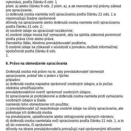
vykonáva, podľa článku 6 ods. 1
písm. a) alebo článku 9 ods. 2 písm. a), a ak neexistuje iný právny základ
pre spracúvanie;
c) dotknutá osoba namieta voči spracúvaniu podľa článku 21 ods. 1 a
neprevažujú žiadne oprávnené
dôvody na spracúvanie alebo dotknutá osoba namieta voči spracúvaniu
podľa článku 21 ods. 2;
d) osobné údaje sa spracúvali nezákonne;
e) osobné údaje musia byť vymazané, aby sa splnila zákonná povinnosť
podľa práva Únie alebo práva
členského štátu, ktorému prevádzkovateľ podlieha;
f) osobné údaje sa získavali v súvislosti s ponukou služieb informačnej
spoločnosti podľa článku 8 ods.
1.
6. Právo na obmedzenie spracúvania
Dotknutá osoba má právo na to, aby prevádzkovateľ obmedzil
spracúvanie, pokiaľ ide o jeden z týchto
prípadov:
a) dotknutá osoba napadne správnosť osobných údajov, a to počas
obdobia umožňujúceho
prevádzkovateľovi overiť správnosť osobných údajov;
b) spracúvanie je protizákonné a dotknutá osoba namieta proti vymazaniu
osobných údajov a žiada
namiesto toho obmedzenie ich použitia;
c) prevádzkovateľ už nepotrebuje osobné údaje na účely spracúvania, ale
potrebuje ich dotknutá osoba
na preukázanie, uplatňovanie alebo obhajovanie právnych nárokov;
d) dotknutá osoba namietala voči spracúvaniu podľa článku 21 ods. 1, a to
až do overenia, či oprávnené
dôvody na strane prevádzkovateľa prevažujú nad oprávnenými dôvodmi