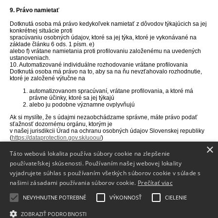
9. Právo namietať
Dotknutá osoba má právo kedykoľvek namietať z dôvodov týkajúcich sa jej
konkrétnej situácie proti
spracúvaniu osobných údajov, ktoré sa jej týka, ktoré je vykonávané na
základe článku 6 ods. 1 písm. e)
alebo f) vrátane namietania proti profilovaniu založenému na uvedených
ustanoveniach.
10. Automatizované individuálne rozhodovanie vrátane profilovania
Dotknutá osoba má právo na to, aby sa na ňu nevzťahovalo rozhodnutie,
ktoré je založené výlučne na
automatizovanom spracúvaní, vrátane profilovania, a ktoré má
právne účinky, ktoré sa jej týkajú
alebo ju podobne významne ovplyvňujú
Ak si myslíte, že s údajmi nezaobchádzame správne, máte právo podať
sťažnosť dozornému orgánu, ktorým je
v našej jurisdikcii Úrad na ochranu osobných údajov Slovenskej republiky
(
https://dataprotection.gov.sk/uoou/
)
alebo sa obrátiť na súd.
×
Táto webová lokalita používa súbory cookie na zlepšenie
používateľskej skúsenosti. Používaním našej webovej lokality
vyjadrujete súhlas s používaním všetkých súborov cookie v súlade s
Info
našimi zásadami používania súborov cookie.
Prečítať viac
Dodanie tovaru
NEVYHNUTNE POTREBNÉ
VÝKONNOSŤ
CIELENIE
Kontakt
ZOBRAZIŤ PODROBNOSTI