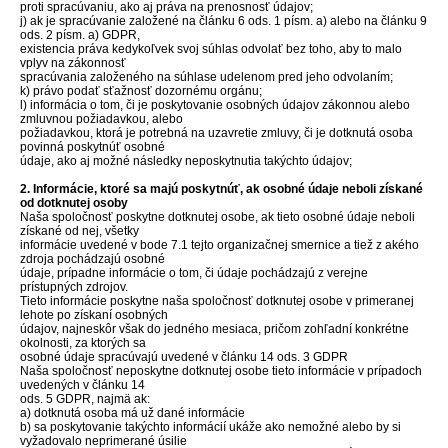
proti spracúvaniu, ako aj práva na prenosnosť údajov;
j) ak je spracúvanie založené na článku 6 ods. 1 písm. a) alebo na článku 9
ods. 2 písm. a) GDPR,
existencia práva kedykoľvek svoj súhlas odvolať bez toho, aby to malo
vplyv na zákonnosť
spracúvania založeného na súhlase udelenom pred jeho odvolaním;
k) právo podať sťažnosť dozornému orgánu;
l) informácia o tom, či je poskytovanie osobných údajov zákonnou alebo
zmluvnou požiadavkou, alebo
požiadavkou, ktorá je potrebná na uzavretie zmluvy, či je dotknutá osoba
povinná poskytnúť osobné
údaje, ako aj možné následky neposkytnutia takýchto údajov;
2. Informácie, ktoré sa majú poskytnúť, ak osobné údaje neboli získané
od dotknutej osoby
Naša spoločnosť poskytne dotknutej osobe, ak tieto osobné údaje neboli
získané od nej, všetky
informácie uvedené v bode 7.1 tejto organizačnej smernice a tiež z akého
zdroja pochádzajú osobné
údaje, prípadne informácie o tom, či údaje pochádzajú z verejne
prístupných zdrojov.
Tieto informácie poskytne naša spoločnosť dotknutej osobe v primeranej
lehote po získaní osobných
údajov, najneskôr však do jedného mesiaca, pričom zohľadní konkrétne
okolnosti, za ktorých sa
osobné údaje spracúvajú uvedené v článku 14 ods. 3 GDPR
Naša spoločnosť neposkytne dotknutej osobe tieto informácie v prípadoch
uvedených v článku 14
ods. 5 GDPR, najmä ak:
a) dotknutá osoba má už dané informácie
b) sa poskytovanie takýchto informácií ukáže ako nemožné alebo by si
vyžadovalo neprimerané úsilie