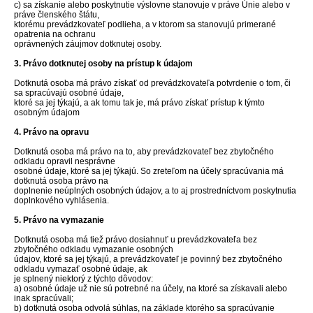
c) sa získanie alebo poskytnutie výslovne stanovuje v práve Únie alebo v
práve členského štátu,
ktorému prevádzkovateľ podlieha, a v ktorom sa stanovujú primerané
opatrenia na ochranu
oprávnených záujmov dotknutej osoby.
3. Právo dotknutej osoby na prístup k údajom
Dotknutá osoba má právo získať od prevádzkovateľa potvrdenie o tom, či
sa spracúvajú osobné údaje,
ktoré sa jej týkajú, a ak tomu tak je, má právo získať prístup k týmto
osobným údajom
4. Právo na opravu
Dotknutá osoba má právo na to, aby prevádzkovateľ bez zbytočného
odkladu opravil nesprávne
osobné údaje, ktoré sa jej týkajú. So zreteľom na účely spracúvania má
dotknutá osoba právo na
doplnenie neúplných osobných údajov, a to aj prostredníctvom poskytnutia
doplnkového vyhlásenia.
5. Právo na vymazanie
Dotknutá osoba má tiež právo dosiahnuť u prevádzkovateľa bez
zbytočného odkladu vymazanie osobných
údajov, ktoré sa jej týkajú, a prevádzkovateľ je povinný bez zbytočného
odkladu vymazať osobné údaje, ak
je splnený niektorý z týchto dôvodov:
a) osobné údaje už nie sú potrebné na účely, na ktoré sa získavali alebo
inak spracúvali;
b) dotknutá osoba odvolá súhlas, na základe ktorého sa spracúvanie