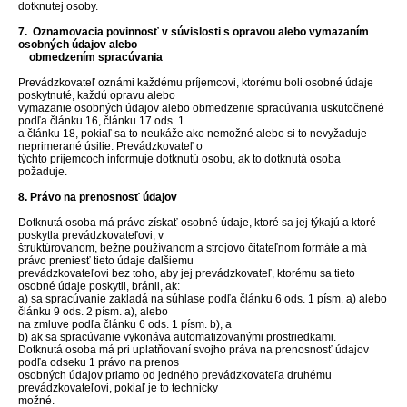
dotknutej osoby.
7. Oznamovacia povinnosť v súvislosti s opravou alebo vymazaním
osobných údajov alebo
obmedzením spracúvania
Prevádzkovateľ oznámi každému príjemcovi, ktorému boli osobné údaje
poskytnuté, každú opravu alebo
vymazanie osobných údajov alebo obmedzenie spracúvania uskutočnené
podľa článku 16, článku 17 ods. 1
a článku 18, pokiaľ sa to neukáže ako nemožné alebo si to nevyžaduje
neprimerané úsilie. Prevádzkovateľ o
týchto príjemcoch informuje dotknutú osobu, ak to dotknutá osoba
požaduje.
8. Právo na prenosnosť údajov
Dotknutá osoba má právo získať osobné údaje, ktoré sa jej týkajú a ktoré
poskytla prevádzkovateľovi, v
štruktúrovanom, bežne používanom a strojovo čitateľnom formáte a má
právo preniesť tieto údaje ďalšiemu
prevádzkovateľovi bez toho, aby jej prevádzkovateľ, ktorému sa tieto
osobné údaje poskytli, bránil, ak:
a) sa spracúvanie zakladá na súhlase podľa článku 6 ods. 1 písm. a) alebo
článku 9 ods. 2 písm. a), alebo
na zmluve podľa článku 6 ods. 1 písm. b), a
b) ak sa spracúvanie vykonáva automatizovanými prostriedkami.
Dotknutá osoba má pri uplatňovaní svojho práva na prenosnosť údajov
podľa odseku 1 právo na prenos
osobných údajov priamo od jedného prevádzkovateľa druhému
prevádzkovateľovi, pokiaľ je to technicky
možné.