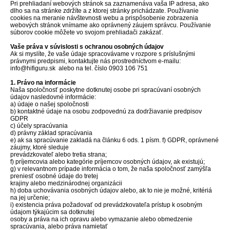
Pri prehliadaní webových stránok sa zaznamenáva vaša IP adresa, ako
dlho sa na stránke zdržíte a z ktorej stránky prichádzate. Používanie
cookies na meranie návštevnosti webu a prispôsobenie zobrazenia
webových stránok vnímame ako oprávnený záujem správcu. Používanie
súborov cookie môžete vo svojom prehliadači zakázať.
Vaše práva v súvislosti s ochranou osobných údajov
Ak si myslíte, že vaše údaje spracovávame v rozpore s príslušnými
právnymi predpismi, kontaktujte nás prostredníctvom e-mailu:
info@hifiguru.sk alebo na tel. číslo 0903 106 751
1. Právo na informácie
Naša spoločnosť poskytne dotknutej osobe pri spracúvaní osobných
údajov nasledovné informácie:
a) údaje o našej spoločnosti
b) kontaktné údaje na osobu zodpovednú za dodržiavanie predpisov
GDPR
c) účely spracúvania
d) právny základ spracúvania
e) ak sa spracúvanie zakladá na článku 6 ods. 1 písm. f) GDPR, oprávnené
záujmy, ktoré sleduje
prevádzkovateľ alebo tretia strana;
f) príjemcovia alebo kategórie príjemcov osobných údajov, ak existujú;
g) v relevantnom prípade informácia o tom, že naša spoločnosť zamýšľa
preniesť osobné údaje do tretej
krajiny alebo medzinárodnej organizácii
h) doba uchovávania osobných údajov alebo, ak to nie je možné, kritériá
na jej určenie;
i) existencia práva požadovať od prevádzkovateľa prístup k osobným
údajom týkajúcim sa dotknutej
osoby a práva na ich opravu alebo vymazanie alebo obmedzenie
spracúvania, alebo práva namietať