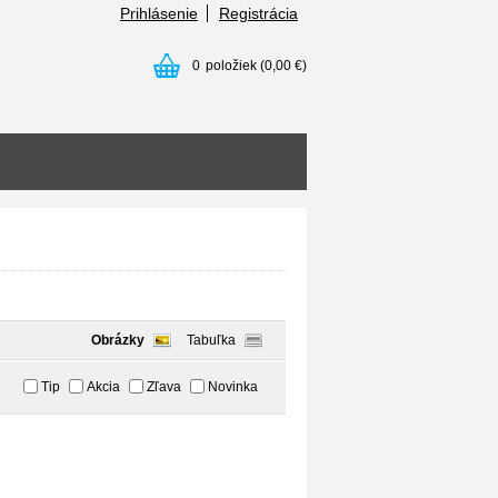
Prihlásenie
Registrácia
0
položiek
(0,00 €)
Obrázky
Tabuľka
Tip
Akcia
Zľava
Novinka