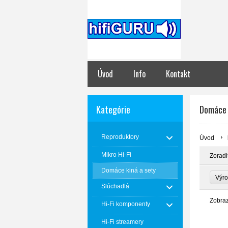
Úvod
Info
Kontakt
Kategórie
Domáce 
Reproduktory
Úvod
Mikro Hi-Fi
Zoradi
Domáce kiná a sety
Výr
Slúchadlá
Zobra
Hi-Fi komponenty
Hi-Fi streamery