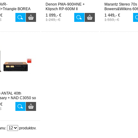
AVR-
Denon PMA-900HNE +
Marantz Stereo 70s
+Triangle BOREA
Klipsch RP-600M II
Bowers&Wilkins 60
 €
1 099,- €
1 449,- €
€
1 249,- €
1 559,- €
e ANTAL 40th
rsary + NAD C3050 so
erom
 €
€
anu:
produktov.