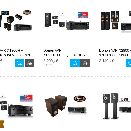
AVR-X1800H +
Denon AVR-
Denon AVR-X2800H
 R-605FA Atmos set
X1800H+Triangle BOREA
set Klipsch R-600F
5.1
 €
2 299,- €
2 149,- €
2 829,- €