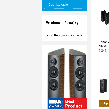
Doplnky, káble
Výrobcovia / značky
Denon 
Klipsch
2 349,-
Tip