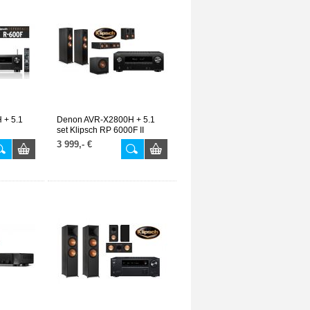
 + 5.1
Denon AVR-X2800H + 5.1
set Klipsch RP 6000F II
3 999,- €