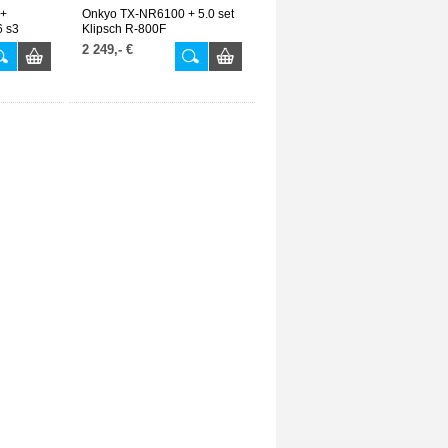
 +
Onkyo TX-NR6100 + 5.0 set
6 s3
Klipsch R-800F
2 249,- €