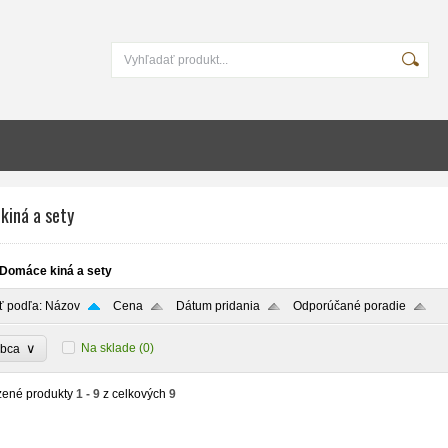
kiná a sety
Domáce kiná a sety
ť podľa:
Názov
Cena
Dátum pridania
Odporúčané poradie
∨
Na sklade
(0)
obca
zené produkty
1 - 9
z celkových
9