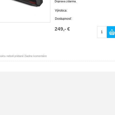
Doprava zdarma.
Výrobca:
Dostupnosť:
249,- €
uktu neboli pridané žiadne komentáre