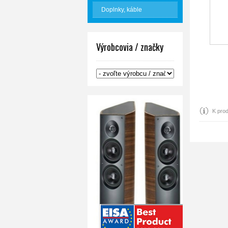
Doplnky, káble
Výrobcovia / značky
K prod