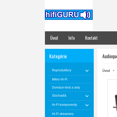
Úvod
Info
Kontakt
Kategórie
Audioqu
Reproduktory
Úvod
Mikro Hi-Fi
Domáce kiná a sety
Slúchadlá
Hi-Fi komponenty
Hi-Fi streamery