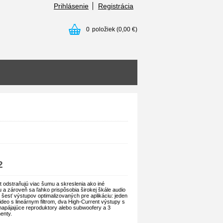
Prihlásenie
Registrácia
0
položiek
(0,00 €)
2
 odstraňujú viac šumu a skreslenia ako iné
a zároveň sa ľahko prispôsobia širokej škále audio
šesť výstupov optimalizovaných pre aplikáciu: jeden
ideo s lineárnym filtrom, dva High-Current výstupy s
napájajúce reproduktory alebo subwoofery a 3
enty.