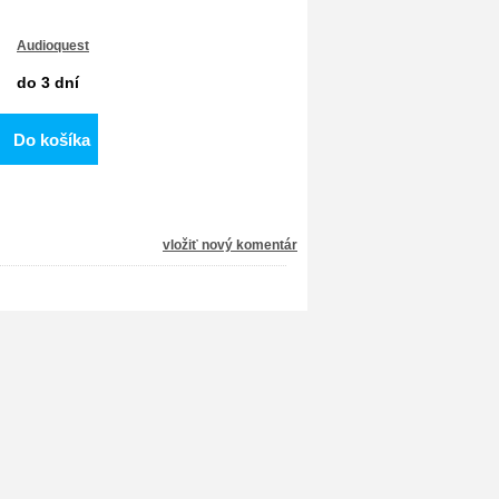
Audioquest
do 3 dní
Do košíka
vložiť nový komentár