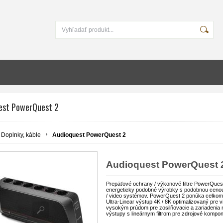
est PowerQuest 2
Doplnky, káble
Audioquest PowerQuest 2
Audioquest PowerQuest 
Prepäťové ochrany / výkonové filtre PowerQuest
energeticky podobné výrobky s podobnou cenou 
/ video systémov. PowerQuest 2 ponúka celkom 
Ultra-Linear výstup 4K / 8K optimalizovaný pre v
vysokým prúdom pre zosilňovacie a zariadenia 
výstupy s lineárnym filtrom pre zdrojové kompon