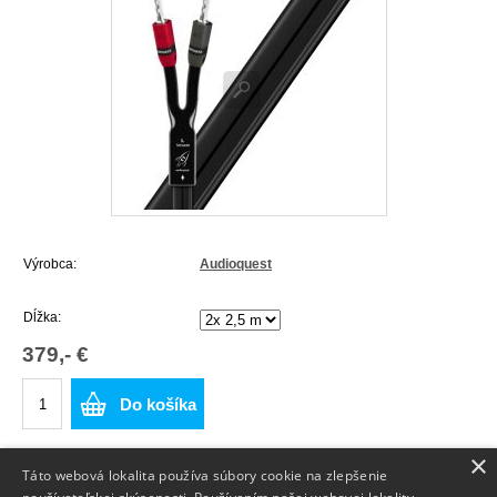
Výrobca:
Audioquest
Dĺžka:
379,- €
Do košíka
×
Táto webová lokalita používa súbory cookie na zlepšenie