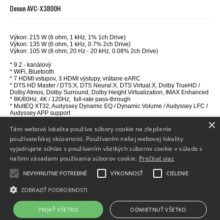
Denon AVC-X3800H
Výkon: 215 W (6 ohm, 1 kHz, 1% 1ch Drive)
Výkon: 135 W (6 ohm, 1 kHz, 0.7% 2ch Drive)
Výkon: 105 W (8 ohm,
20 Hz - 20 kHz
, 0.08% 2ch Drive)
* 9.2 - kanálový
* WiFi, Bluetooth
* 7
HDMI vstupov, 3 HDMI výstupy, vrátane eARC
* DTS HD Master / DTS:X, DTS Neural:X, DTS Virtual:X, Dolby TrueHD /
Dolby Atmos, Dolby Surround, Dolby Height Virtualization, IMAX Enhanced
*
8
K/60Hz, 4K / 120Hz, full-rate pass-through
* MultEQ XT32, Audyssey Dynamic EQ / Dynamic Volume / Audyssey LFC /
Audyssey APP support
* Multi-room - 2 zóny, HEOS
×
Táto webová lokalita používa súbory cookie na zlepšenie
používateľskej skúsenosti. Používaním našej webovej lokality
vyjadrujete súhlas s používaním všetkých súborov cookie v súlade s
Info
našimi zásadami používania súborov cookie.
Prečítať viac
Dodanie tovaru
NEVYHNUTNE POTREBNÉ
VÝKONNOSŤ
CIELENIE
Kontakt
ZOBRAZIŤ PODROBNOSTI
PRIJAŤ VŠETKO
ODMIETNUŤ VŠETKO
Copyright 2014 - 2026 © hifiGURU
Prenájom e-shopov - Atomer.sk