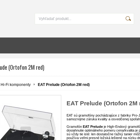
lude (Ortofon 2M red)
Hi-Fi komponenty
EAT Prelude (Ortofon 2M red)
EAT Prelude (Ortofon 2M 
EAT sú gramofóny pochádzajúce z fabriky Pro-Jec
samozrejme záruka kvality a osvedčenej spoľahli
Gramofón
EAT Prelude
je High-Endový gramofó
dosiahnutie optimálneho pomeru cena/kvalita je 
sú vždy tie isté: len dostatočne ťažký tanier m
používa veľmi presné ložská leštené na nízku d