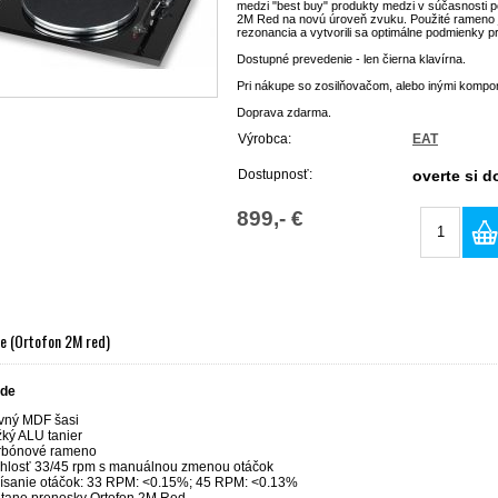
medzi "best buy" produkty medzi v súčasnosti
2M Red na novú úroveň zvuku. Použité rameno j
rezonancia a vytvorili sa optimálne podmienky 
Dostupné prevedenie - len čierna klavírna.
Pri nákupe so zosilňovačom, alebo inými komp
Doprava zdarma.
Výrobca:
EAT
Dostupnosť:
overte si 
899,- €
e (Ortofon 2M red)
ude
vný MDF šasi
žký ALU tanier
rbónové rameno
chlosť 33/45 rpm s manuálnou zmenou otáčok
lísanie otáčok: 33 RPM: <0.15%; 45 RPM: <0.13%
átane prenosky Ortofon 2M Red