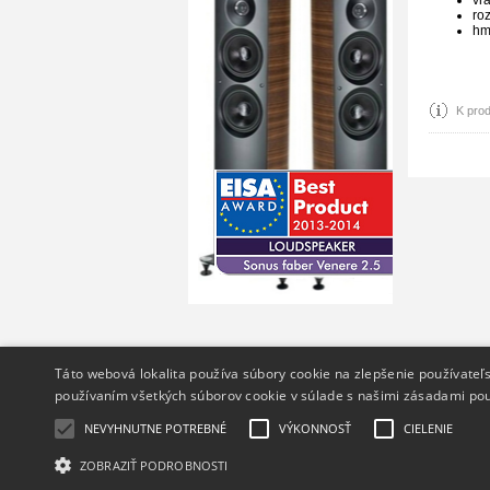
ro
hm
K prod
Info
Táto webová lokalita používa súbory cookie na zlepšenie používateľs
používaním všetkých súborov cookie v súlade s našimi zásadami pou
O nás
Ochrana osobných údajov
NEVYHNUTNE POTREBNÉ
VÝKONNOSŤ
CIELENIE
ZOBRAZIŤ PODROBNOSTI
Copyright 2014 - 2026 © hifiGURU