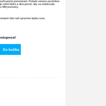
 používanými prenoskami. Prelude rameno pozdvihne
e veľmi ľahké a ultra-pevné, aby sa redukovala
pre MM prenosky.
onentami Vám naň spravíme lepšiu cenu.
dostupnosť
Do košíka