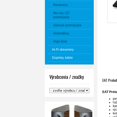
Receivery
Blu-ray, CD
prehrávače
Sieťové prehrávače
Gramofóny
High-End
Hi-Fi streamery
Doplnky, káble
Výrobcovia / značky
EAT Prelud
EAT Prel
pe
ťa
ka
rý
ko
vr