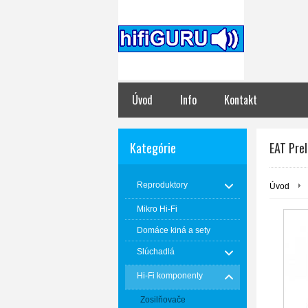
Úvod
Info
Kontakt
Kategórie
EAT Pre
Reproduktory
Úvod
Mikro Hi-Fi
Domáce kiná a sety
Slúchadlá
Hi-Fi komponenty
Zosilňovače