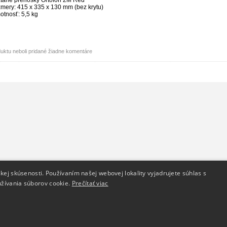
zmery: 415 x 335 x 130 mm (bez krytu)
otnosť: 5,5 kg
uktu neboli pridané žiadne komentáre
Dodanie tovaru
Kontakt
kej skúsenosti. Používaním našej webovej lokality vyjadrujete súhlas s
žívania súborov cookie.
Reklamačný poriadok
Prečítať viac
Kontakt
Doprava