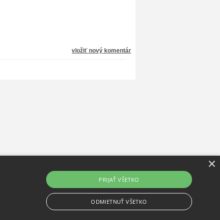
vložiť nový komentár
×
PRIJAŤ VŠETKO
ODMIETNUŤ VŠETKO
Prenájom e-shopov - Atomer.sk