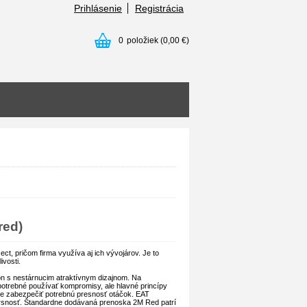
Prihlásenie
Registrácia
0
položiek
(0,00 €)
red)
t, pričom firma využíva aj ich vývojárov. Je to
vosti.
n s nestárnucim atraktívnym dizajnom. Na
potrebné používať kompromisy, ale hlavné princípy
ôže zabezpečiť potrebnú presnosť otáčok. EAT
rsnosť.
Štandardne dodávaná prenoska 2M Red patrí