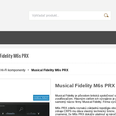
Fidelity M6s PRX
Hi-Fi komponenty
Musical Fidelity M6s PRX
Musical Fidelity M6s PRX
Musical Fidelity je pôvodom britská spoločnosť
zosilňovačom. Hlavným cieľom ich vývojárov je p
samotný názov firmy Musical Fidelity. Firma vyr
M6s PRX zdieľa rovnakú základnú topológiu obv
zdraja CRPS mu dáva vlastný technický šmrnc.
znamená, že M6s PRX dokáže utiahnuť aj náročn