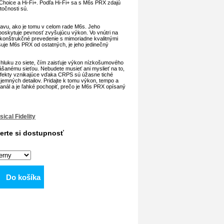
 Choice a Hi-Fi+. Podľa Hi-Fi+ sa s M6s PRX zdajú
točnosti sú.
avu, ako je tomu v celom rade M6s. Jeho
 poskytuje pevnosť zvyšujúcu výkon. Vo vnútri na
konštrukčné prevedenie s mimoriadne kvalitnými
šuje M6s PRX od ostatných, je jeho jedinečný
e hluku zo siete, čím zaisťuje výkon nízkošumového
ášanému sieťou. Nebudete musieť ani myslieť na to,
é efekty vznikajúce vďaka CRPS sú úžasne tiché
 jemných detailov. Pridajte k tomu výkon, tempo a
nál a je ľahké pochopiť, prečo je M6s PRX opísaný
ical Fidelity
erte si dostupnosť
Do košíka