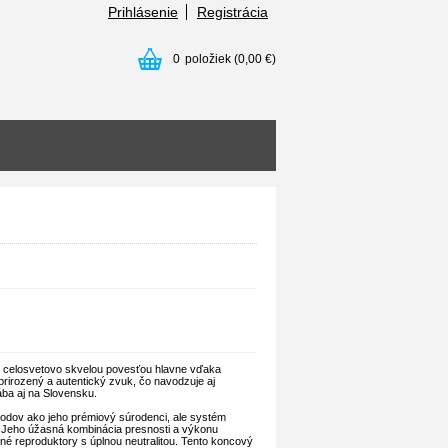
Prihlásenie
Registrácia
0
položiek
(0,00 €)
 s celosvetovo skvelou povesťou hlavne vďaka
rirozený a autentický zvuk, čo navodzuje aj
ába aj na Slovensku.
odov ako jeho prémiový súrodenci, ale systém
 Jeho úžasná kombinácia presnosti a výkonu
é reproduktory s úplnou neutralitou. Tento koncový