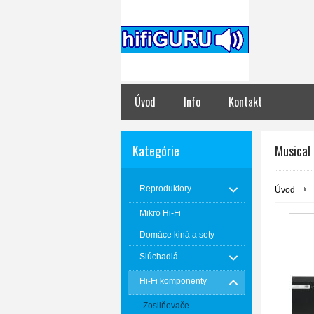
Úvod
Info
Kontakt
Kategórie
Musical 
Reproduktory
Úvod
Mikro Hi-Fi
Domáce kiná a sety
Slúchadlá
Hi-Fi komponenty
Zosilňovače