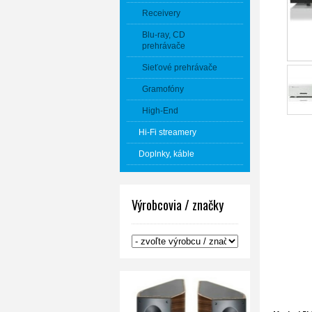
Receivery
Blu-ray, CD
prehrávače
Sieťové prehrávače
Gramofóny
High-End
Hi-Fi streamery
Doplnky, káble
Výrobcovia / značky