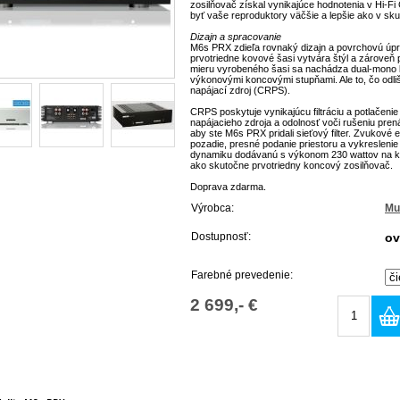
zosilňovač získal vynikajúce hodnotenia v Hi-Fi
byť vaše reproduktory väčšie a lepšie ako v sku
Dizajn a spracovanie
M6s PRX zdieľa rovnaký dizajn a povrchovú úpr
prvotriedne kovové šasi vytvára štýl a zároveň
mieru vyrobeného šasi sa nachádza dual-mono 
výkonovými koncovými stupňami. Ale to, čo odli
napájací zdroj (CRPS).
CRPS poskytuje vynikajúcu filtráciu a potlačeni
napájacieho zdroja a odolnosť voči rušeniu pren
aby ste M6s PRX pridali sieťový filter. Zvukov
pozadie, presné podanie priestoru a vykreslenie
dynamiku dodávanú s výkonom 230 wattov na ka
ako skutočne prvotriedny koncový zosilňovač.
Doprava zdarma.
Výrobca:
Mus
Dostupnosť:
ov
Farebné prevedenie:
2 699,- €