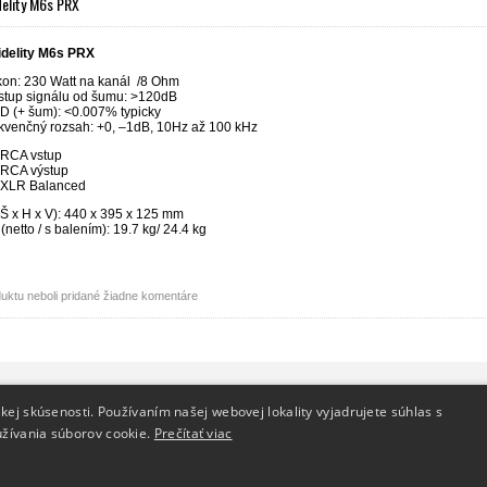
delity M6s PRX
idelity M6s PRX
kon: 230 Watt na kanál /8 Ohm
stup signálu od šumu: >120dB
D (+ šum): <0.007% typicky
ekvenčný rozsah: +0, –1dB, 10Hz až 100 kHz
 RCA vstup
 RCA výstup
 XLR Balanced
Š x H x V):
440 x 395 x 125 mm
ť
(netto / s balením): 19.7 kg/ 24.4 kg
uktu neboli pridané žiadne komentáre
Dodanie tovaru
Kontakt
kej skúsenosti. Používaním našej webovej lokality vyjadrujete súhlas s
Reklamačný poriadok
Kontakt
žívania súborov cookie.
Prečítať viac
Doprava