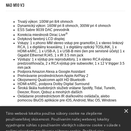
NAD M10 V3
Trvalý výkon: 100W pri 8/4 ohmoch
Dynamický výkon: 160W pri 8 ohmoch, 300W pri 4 ohmoch
ESS Sabre 9039 DAC
prevodník
®
Korekcia miestnosti Dirac Live
Dotykový farebný LCD displej
Vstupy: 1 x phono MM stereo vstup pre gramofón,
1 x stereo linkový
RCA, 1 x digitálny koaxiálny, 1 x digitálny optický TOSLINK, 1 x
HDMI eARC, 1 x USB-A, 1 x USB-B mini (len pre servisné účely) 1 x
Gigabit Ethernet RJ45, 1 x IR 3.5 mm jack
Výstupy: 1 x výstup pre reproduktory, 1 x stereo RCA výstup
predzosilňovača, 2 x RCA výstup pre subwoofer, 1 x 12 V trigger 3.5
mm jack
Podpora Amazon Alexa a Google Assistant
Prehrávanie prostredníctvom Apple AirPlay 2
Obojsmerný Qualcomm aptX HD Bluetooth
HDMI eARC, podpora Dolby Digital Surround
Široká škála hudobných služieb vrátane Spotify, Tidal, TuneIn,
Deezer, Roon, Qobuz a mnohých ďalších
Ovládanie prostredníctvom IR diaľkového ovládača, alebo
pomocou BluOS aplikácie pre iOS, Android, Mac OS, Windows
×
Táto webová lokalita používa súbory cookie na zlepšenie
používateľskej skúsenosti. Používaním našej webovej lokality
vyjadrujete súhlas s používaním všetkých súborov cookie v súlade s
Info
našimi zásadami používania súborov cookie.
Prečítať viac