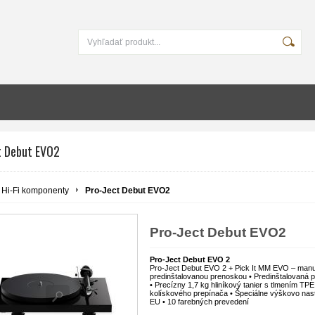
t Debut EVO2
Hi-Fi komponenty
Pro-Ject Debut EVO2
Pro-Ject Debut EVO2
Pro-Ject Debut EVO 2
Pro-Ject Debut EVO 2 + Pick It MM EVO – man
predinštalovanou prenoskou • Predinštalovaná 
• Precízny 1,7 kg hliníkový tanier s tlmením TP
kolískového prepínača • Špeciálne výškovo nast
EU • 10 farebných prevedení