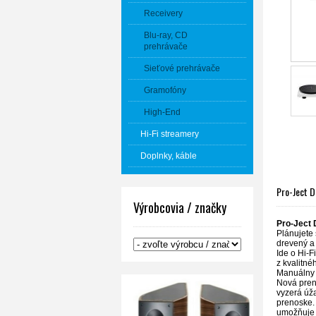
Receivery
Blu-ray, CD
prehrávače
Sieťové prehrávače
Gramofóny
High-End
Hi-Fi streamery
Doplnky, káble
Pro-Ject 
Výrobcovia / značky
Pro-Ject 
Plánujete 
drevený a
Ide o Hi-
z kvalitné
Manuálny 
Nová pren
vyzerá úža
prenoske.
umožňuje 