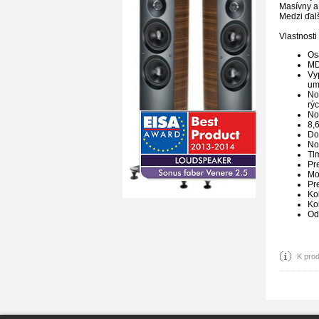
Masívny a
Medzi ďalš
Vlastnosti
Os
MD
Vy
um
No
rýc
No
8,
Do
No
Tl
Pr
Mo
Pr
Ko
Ko
Od
K prod