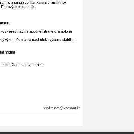
uce rezonancie vychádzajúce z prenosky.
igh-Endových modeloch.
tofon)
lískový prepínač na spodnej strane gramofónu
istý výkon, čo má za následok zvýšenú stabilitu
mi hrotmi
ý tlmí nežiaduce rezonancie
vložiť nový komentár