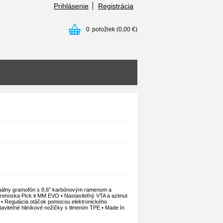
Prihlásenie
Registrácia
0
položiek
(0,00 €)
uálny gramofón s 8,6″ karbónovým ramenom a
prenoska Pick it MM EVO • Nastaviteľný VTA a azimut
E • Regulácia otáčok pomocou elektronického
aviteľné hliníkové nožičky s tlmením TPE • Made In