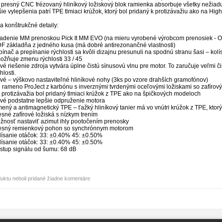
 presný CNC frézovaný hliníkový ložiskový blok ramienka absorbuje všetky nežiad
ie vylepšenia patrí TPE tlmiaci krúžok, ktorý bol pridaný k protizávažiu ako na H
 a konštrukčné detaily:
adenie MM prenoskou Pick It MM EVO (na mieru vyrobené výrobcom prenosiek - Or
F základňa z jedného kusa (má dobré antirezonančné vlastnosti)
pínač a prepínanie rýchlosti sa kvôli dizajnu presunuli na spodnú stranu šasi – ko
ožňuje zmenu rýchlosti 33 / 45
vé riešenie zdroja vytvára úplne čistú sínusovú vlnu pre motor. To zaručuje veľmi č
hlosti.
vé – výškovo nastaviteľné hliníkové nohy (3ks po vzore drahších gramofónov)
6 rameno ProJect z karbónu s inverznými tvrdenými oceľovými ložiskami so zafírový
 protizávažia bol pridaný tlmiaci krúžok z TPE ako na špičkových modeloch
vé podstatne lepšie odpruženie motora
mený a antimagnetický TPE – ťažký hliníkový tanier má vo vnútri krúžok z TPE, ktor
esné zafírové ložiská s nízkym trením
žnosť nastaviť azimut ihly pootočením prenosky
esný remienkový pohon so synchrónnym motorom
lísanie otáčok: 33: ±0.40% 45: ±0.50%
lísanie otáčok: 33: ±0.40% 45: ±0.50%
stup signálu od šumu: 68 dB
uktu neboli pridané žiadne komentáre