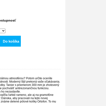
dostupnosť
Do košíka
ciálnou atmosférou? Potom určite oceníte
tnosti. Moderný štýl prekoná vaše očakávania.
hudby. Tanier s priemerom 300 mm je zhotovený
že pochváliť antirezonančnou funkciou.
 ho nezastavíte.
opĺňa ľahké rameno, ale aj na gramofóne
z Dánska, aby pracovali na tejto novej
 známe delené pólové kolíky Ortofon. To mu