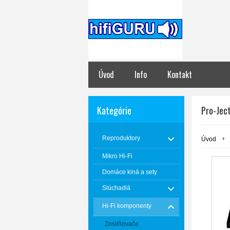
Úvod
Info
Kontakt
Kategórie
Pro-Jec
Reproduktory
Úvod
Mikro Hi-Fi
Domáce kiná a sety
Slúchadlá
Hi-Fi komponenty
Zosilňovače