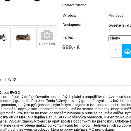
Doprava zdarma.
Výrobca:
Pro-Ject
Dostupnosť:
overte si 
Farba:
+
9
ďalších
699,- €
Debut EVO2
Debut EVO 2
si urobiť pekný deň počúvaním nesmrteľných platní a prepojiť kvalitný zvuk so špe
 moderný gramofón Pro-Ject. Tento štýlový drevený gramofón vynikne v každej mies
Fi gramofón, ktorý sa pýši jednoduchým čistým dizajnom a kvalitnou reprodukciou 
ho matriálu, akým je kov. Pohon tohto modelu má na starosti remienok, ktorý sa mô
gramofón Pro-Ject sa na konci dosky sám nevypne a bude sa neustále otáčať, kým
oska Pick it MM EVO dopĺňa Debut EVO 2 vo všetkých ohľadoch. Nielen zvukovo d
sne. Vývojári značky Pro-ject sa opäť spojili s odborníkmi na prenosky v Ortofone 
 Prenoska je vyrobená unikátnou kombináciou technológií. Jedným z nich sú dobre
mať plochú frekvenčnú odozvu, ktorá je porovnateľná s MC prenoskami.