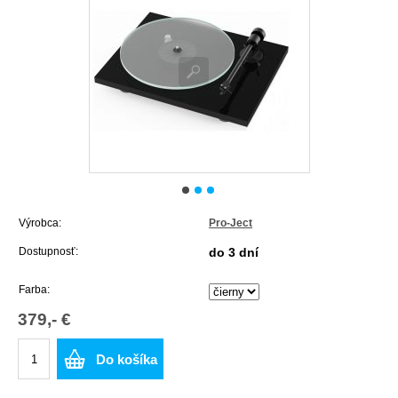
Výrobca:
Pro-Ject
Dostupnosť:
do 3 dní
Farba:
379,- €
Do košíka