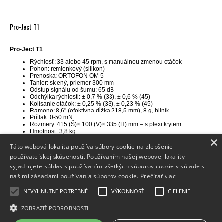
Pro-Ject T1
Pro-Ject T1
Rýchlosť: 33 alebo 45 rpm, s manuálnou zmenou otáčok
Pohon: remienkový (silikon)
Prenoska: ORTOFON OM 5
Tanier: sklený, priemer 300 mm
Odstup signálu od šumu: 65 dB
Odchýlka rýchlosti: ± 0,7 % (33), ± 0,6 % (45)
Kolísanie otáčok: ± 0,25 % (33), ± 0,23 % (45)
Rameno: 8,6" (efektivna dĺžka 218,5 mm), 8 g, hliník
Prítlak: 0-50 mN
Rozmery: 415 (Š)× 100 (V)× 335 (H) mm – s plexi krytem
Hmotnosť: 3,8 kg
×
Táto webová lokalita používa súbory cookie na zlepšenie
používateľskej skúsenosti. Používaním našej webovej lokality
vyjadrujete súhlas s používaním všetkých súborov cookie v súlade s
Info
našimi zásadami používania súborov cookie.
Prečítať viac
Dodanie tovaru
NEVYHNUTNE POTREBNÉ
VÝKONNOSŤ
CIELENIE
Kontakt
ZOBRAZIŤ PODROBNOSTI