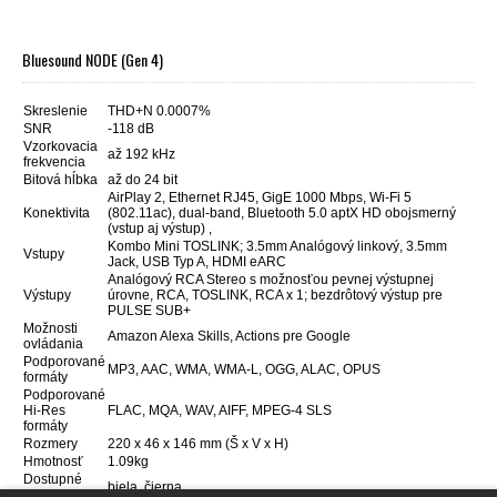
Bluesound NODE (Gen 4)
Skreslenie
THD+N 0.0007%
SNR
-
118 dB
Vzorkovacia
až 192 kHz
frekvencia
Bitová hĺbka
až do 24 bit
AirPlay 2, Ethernet RJ45, GigE 1000 Mbps, Wi-Fi 5
Konektivita
(802.11ac), dual-band, Bluetooth 5.0 aptX HD obojsmerný
(vstup aj výstup) ,
Kombo Mini TOSLINK; 3.5mm Analógový linkový, 3.5mm
Vstupy
Jack, USB Typ A, HDMI eARC
Analógový RCA Stereo s možnosťou pevnej výstupnej
Výstupy
úrovne, RCA, TOSLINK, RCA x 1; bezdrôtový výstup pre
PULSE SUB+
Možnosti
Amazon Alexa Skills, Actions pre Google
ovládania
Podporované
MP3, AAC, WMA, WMA-L, OGG, ALAC, OPUS
formáty
Podporované
Hi-Res
FLAC, MQA, WAV, AIFF, MPEG-4 SLS
formáty
Rozmery
220 x 46 x 146 mm (Š x V x H)
Hmotnosť
1.09kg
Dostupné
biela, čierna
prevedenia