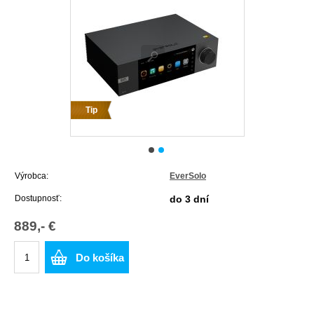
Tip
Výrobca:
EverSolo
Dostupnosť:
do 3 dní
889,- €
Do košíka