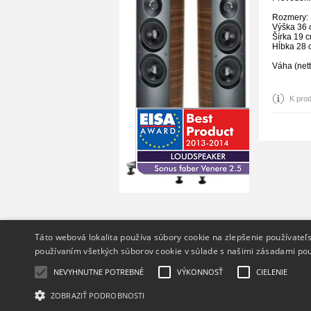
Rozmery:
Výška 36
Šírka 19 
Hĺbka 28 
Váha (nett
K prod
Info
Táto webová lokalita používa súbory cookie na zlepšenie používateľs
používaním všetkých súborov cookie v súlade s našimi zásadami pou
O nás
Ochrana osobných údajov
NEVYHNUTNE POTREBNÉ
VÝKONNOSŤ
CIELENIE
ZOBRAZIŤ PODROBNOSTI
Copyright 2014 - 2026 © hifiGURU