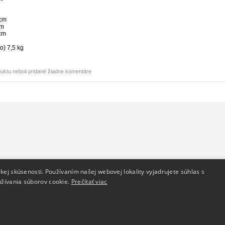
 cm
cm
cm
o) 7,5 kg
uktu neboli pridané žiadne komentáre
Dodanie tovaru
Kontakt
kej skúsenosti. Používaním našej webovej lokality vyjadrujete súhlas s
žívania súborov cookie.
Reklamačný poriadok
Prečítať viac
Kontakt
Doprava