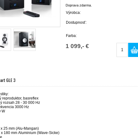
Doprava zdarma.
Výrobca:
Dostupnosť:
Farba:
1 099,- €
art GLE 3
stiky:
 reproduktor, basreflex
ý rozsah 28 - 30 000 Hz
rekvencia 3000 Hz
0 W
 x 25 mm (
Alu-Mangan
)
1 x 180 mm
Aluminium (Wave-Sicke)
ie