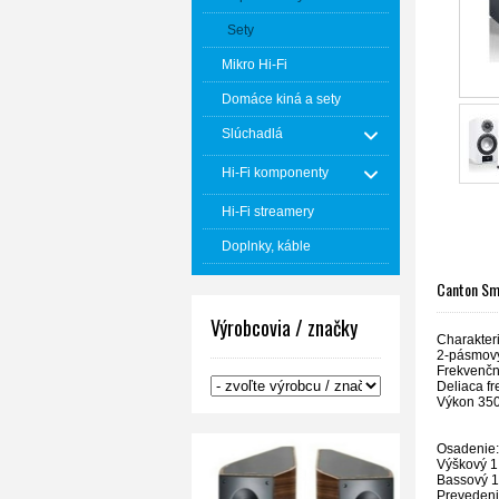
Sety
Mikro Hi-Fi
Domáce kiná a sety
Slúchadlá
Hi-Fi komponenty
Hi-Fi streamery
Doplnky, káble
Canton Sm
Výrobcovia / značky
Charakteri
2-pásmový
Frekvenčn
Deliaca f
Výkon 35
Osadenie:
Výškový 1
Bassový 
Preveden