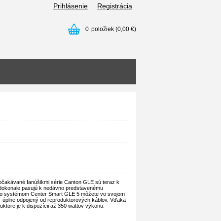
Prihlásenie
Registrácia
0
položiek
(0,00 €)
 očakávané fanúšikmi série Canton GLE sú teraz k
3 dokonale pasujú k nedávno predstavenému
 so systémom Center Smart GLE 5 môžete vo svojom
 úplne odpojený od reproduktorových káblov. Vďaka
ore je k dispozícii až 350 wattov výkonu.