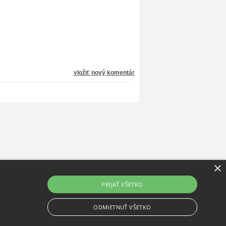
vložiť nový komentár
×
PRIJAŤ VŠETKO
ODMIETNUŤ VŠETKO
Prenájom e-shopov - Atomer.sk