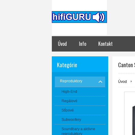
Úvod
Info
Kontakt
Kategórie
Canton 
Reproduktory
Úvod
High-End
Regálové
Stĺpové
Subwoofery
Soundbary a aktívne
reproduktory