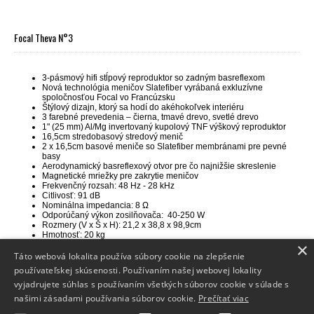
Focal Theva N°3
3-pásmový hifi stĺpový reproduktor so zadným basreflexom
Nová technológia meničov Slatefiber vyrábaná exkluzívne
spoločnosťou Focal vo Francúzsku
Štýlový dizajn, ktorý sa hodí do akéhokoľvek interiéru
3 farebné prevedenia – čierna, tmavé drevo, svetlé drevo
1" (25 mm) Al/Mg invertovaný kupolový TNF výškový reproduktor
16,5cm stredobasový stredový menič
2 x 16,5cm basové meniče so Slatefiber membránami pre pevné
basy
Aerodynamický basreflexový otvor pre čo najnižšie skreslenie
Magnetické mriežky pre zakrytie meničov
Frekvenčný rozsah: 48 Hz - 28 kHz
Citlivosť: 91 dB
Nominálna impedancia: 8 Ω
Odporúčaný výkon zosilňovača: 40-250 W
Rozmery (V x Š x H): 21,2 x 38,8 x 98,9cm
Hmotnosť: 20 kg
×
Táto webová lokalita používa súbory cookie na zlepšenie
používateľskej skúsenosti. Používaním našej webovej lokality
vyjadrujete súhlas s používaním všetkých súborov cookie v súlade s
Info
našimi zásadami používania súborov cookie.
Prečítať viac
Dodanie tovaru