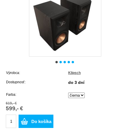
Výrobca:
Klipsch
Dostupnosť:
do 3 dní
Farba:
619,- €
599,- €
Do košíka