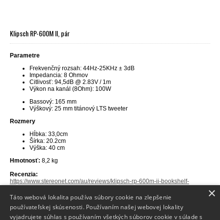
Klipsch RP-600M II, pár
Parametre
Frekvenčný rozsah: 44Hz-25KHz ± 3dB
Impedancia: 8 Ohmov
Citlivosť: 94,5dB @ 2.83V / 1m
Výkon na kanál (8Ohm): 100W
Bassový: 165 mm
Výškový: 25 mm titánový LTS tweeter
Rozmery
Hĺbka: 33,0cm
Šírka: 20.2cm
Výška: 40 cm
Hmotnosť:
8,2 kg
Recenzia:
https://www.stereonet.com/au/reviews/klipsch-rp-600m-ii-bookshelf-
loudspeakers-review
×
Táto webová lokalita používa súbory cookie na zlepšenie
používateľskej skúsenosti. Používaním našej webovej lokality
vyjadrujete súhlas s používaním všetkých súborov cookie v súlade s