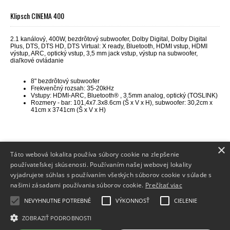
Klipsch CINEMA 400
2.1 kanálový, 400W, bezdrôtový subwoofer, Dolby Digital, Dolby Digital
Plus, DTS, DTS HD, DTS Virtual: X ready, Bluetooth, HDMI vstup, HDMI
výstup, ARC, optický vstup, 3,5 mm jack vstup, výstup na subwoofer,
diaľkové ovládanie
8" bezdrôtový subwoofer
Frekvenčný rozsah:
35-20kHz
Vstupy: HDMI-ARC, Bluetooth® , 3.5mm analog, optický (TOSLINK)
Rozmery - bar: 101,4x7.3x8.6cm (Š x V x H), subwoofer: 30,2cm x
41cm x 3741cm (Š x V x H)
×
Táto webová lokalita používa súbory cookie na zlepšenie
používateľskej skúsenosti. Používaním našej webovej lokality
vyjadrujete súhlas s používaním všetkých súborov cookie v súlade s
Info
našimi zásadami používania súborov cookie.
Prečítať viac
Dodanie tovaru
NEVYHNUTNE POTREBNÉ
VÝKONNOSŤ
CIELENIE
Kontakt
ZOBRAZIŤ PODROBNOSTI