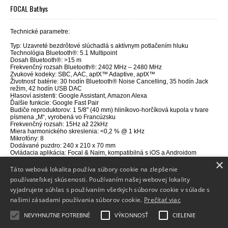
FOCAL Bathys
Technické parametre:
Typ: Uzavreté bezdrôtové slúchadlá s aktívnym potlačením hluku
Technológia Bluetooth®: 5.1 Multipoint
Dosah Bluetooth®: >15 m
Frekvenčný rozsah Bluetooth®: 2402 MHz – 2480 MHz
Zvukové kodeky: SBC, AAC, aptX™ Adaptive, aptX™
Životnosť batérie: 30 hodín Bluetooth® Noise Cancelling, 35 hodín Jack
režim, 42 hodín USB DAC
Hlasoví asistenti: Google Assistant, Amazon Alexa
Ďalšie funkcie: Google Fast Pair
Budiče reproduktorov: 1 5/8" (40 mm) hliníkovo-horčíková kupola v tvare
písmena „M“, vyrobená vo Francúzsku
Frekvenčný rozsah: 15Hz až 22kHz
Miera harmonického skreslenia: <0,2 % @ 1 kHz
Mikrofóny: 8
Dodávané puzdro: 240 x 210 x 70 mm
Ovládacia aplikácia: Focal & Naim, kompatibilná s iOS a Androidom
Pripojenia: Bluetooth® / Jack 3,5 mm / USB-C®
×
Táto webová lokalita používa súbory cookie na zlepšenie
používateľskej skúsenosti. Používaním našej webovej lokality
vyjadrujete súhlas s používaním všetkých súborov cookie v súlade s
Info
našimi zásadami používania súborov cookie.
Prečítať viac
Dodanie tovaru
NEVYHNUTNE POTREBNÉ
VÝKONNOSŤ
CIELENIE
Kontakt