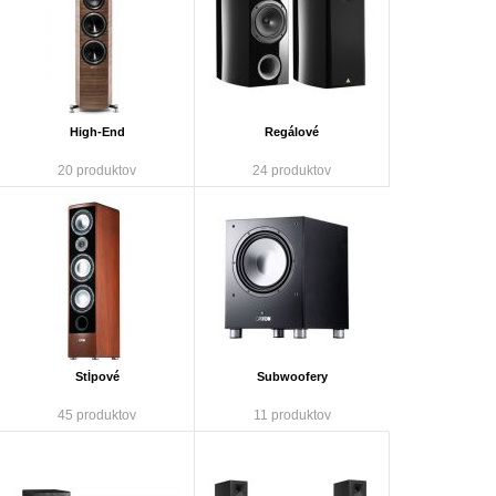
High-End
Regálové
20 produktov
24 produktov
Stĺpové
Subwoofery
45 produktov
11 produktov