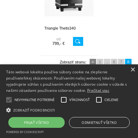
Triangle Thetis340
od
799,- €
«
1
...
6
7
8
Zobraziť stranu:
×
Táto webová lokalita používa súbory cookie na zlepšenie
používateľskej skúsenosti. Používaním našej webovej lokality
vyjadrujete súhlas s používaním všetkých súborov cookie v súlade s
Info
našimi zásadami používania súborov cookie.
Prečítať viac
Dodanie tovaru
NEVYHNUTNE POTREBNÉ
VÝKONNOSŤ
CIELENIE
Kontakt
ZOBRAZIŤ PODROBNOSTI
PRIJAŤ VŠETKO
ODMIETNUŤ VŠETKO
Copyright 2014 - 2026 © hifiGURU
Prenájom e-shopov - Atomer.sk
POWERED BY COOKIESCRIPT