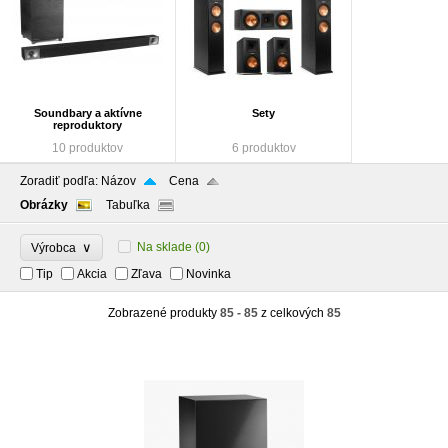
Soundbary a aktívne
Sety
reproduktory
10 produktov
6 produktov
Zoradiť podľa:
Názov
Cena
Obrázky
Tabuľka
∨
Na sklade
(0)
Výrobca
Tip
Akcia
Zľava
Novinka
Zobrazené produkty
85 - 85
z celkových
85