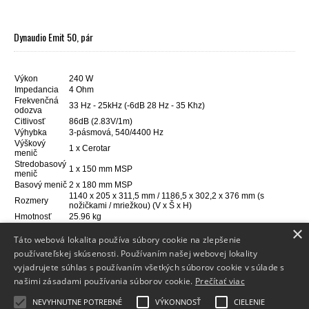
Dynaudio Emit 50, pár
Výkon
240 W
Impedancia
4 Ohm
Frekvenčná
33 Hz - 25kHz (-6dB 28 Hz - 35 Khz)
odozva
Citlivosť
86dB (2.83V/1m)
Výhybka
3-pásmová, 540/4400 Hz
Výškový
1 x Cerotar
menič
Stredobasový
1 x 150 mm MSP
menič
Basový menič
2 x 180 mm MSP
1140 x 205 x 311,5 mm / 1186,5 x 302,2 x 376 mm (s
Rozmery
nožičkami / mriežkou) (V x Š x H)
Hmotnosť
25.96 kg
×
Táto webová lokalita používa súbory cookie na zlepšenie
používateľskej skúsenosti. Používaním našej webovej lokality
vyjadrujete súhlas s používaním všetkých súborov cookie v súlade s
Info
našimi zásadami používania súborov cookie.
Prečítať viac
Dodanie tovaru
NEVYHNUTNE POTREBNÉ
VÝKONNOSŤ
CIELENIE