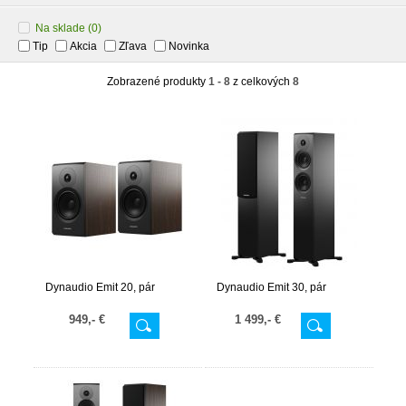
Na sklade
(0)
Tip
Akcia
Zľava
Novinka
Zobrazené produkty
1 - 8
z celkových
8
Dynaudio Emit 20, pár
Dynaudio Emit 30, pár
949,- €
1 499,- €