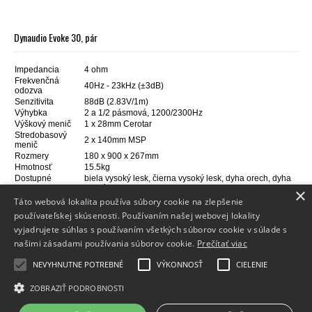
Dynaudio Evoke 30, pár
Impedancia
4 ohm
Frekvenčná
40Hz - 23kHz (±3dB)
odozva
Senzitivita
88dB (2.83V/1m)
Výhybka
2 a 1/2 pásmová, 1200/2300Hz
Výškový menič
1 x 28mm Cerotar
Stredobasový
2 x 140mm MSP
menič
Rozmery
180 x 900 x 267mm
Hmotnosť
15.5kg
Dostupné
biela vysoký lesk, čierna vysoký lesk, dyha orech, dyha
prevedenia
svetlé drevo
×
Táto webová lokalita používa súbory cookie na zlepšenie
používateľskej skúsenosti. Používaním našej webovej lokality
vyjadrujete súhlas s používaním všetkých súborov cookie v súlade s
Info
našimi zásadami používania súborov cookie.
Prečítať viac
Dodanie tovaru
NEVYHNUTNE POTREBNÉ
VÝKONNOSŤ
CIELENIE
Kontakt
ZOBRAZIŤ PODROBNOSTI