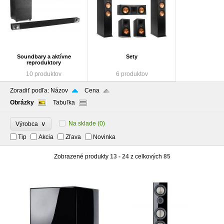
Soundbary a aktívne
Sety
reproduktory
10 produktov
6 produktov
Zoradiť podľa:
Názov
Cena
Obrázky
Tabuľka
∨
Na sklade
(0)
Výrobca
Tip
Akcia
Zľava
Novinka
Zobrazené produkty
13 - 24
z celkových
85