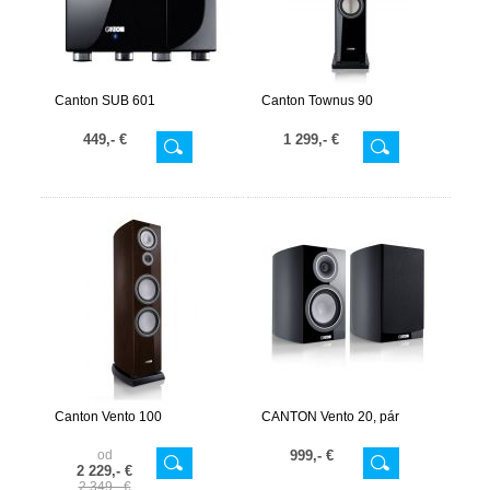
Canton SUB 601
Canton Townus 90
449,- €
1 299,- €
Canton Vento 100
CANTON Vento 20, pár
od
999,- €
2 229,- €
2 349,- €