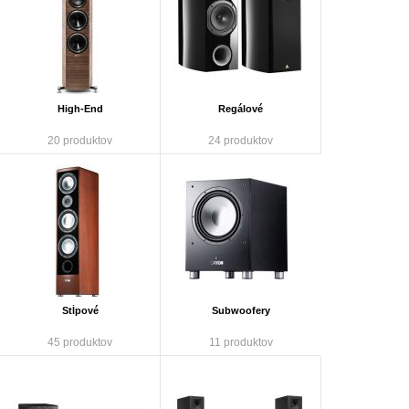
High-End
Regálové
20 produktov
24 produktov
Stĺpové
Subwoofery
45 produktov
11 produktov